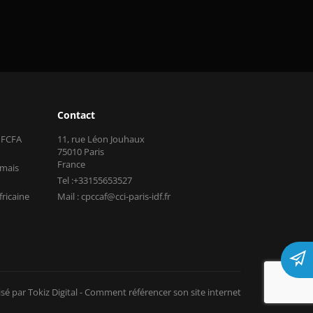
Contact
s FCFA
11, rue Léon Jouhaux
75010 Paris
France
 mais
Tel :+33155653527
fricaine
Mail : cpccaf@cci-paris-idf.fr
isé par Tokiz Digital
-
Comment référencer son site internet