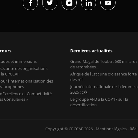
 cours
Dernières actualités
études et immersions
Grand Magal de Touba : 630 milliard
de retombées...
 sécurité des organisations
 la CPCCAF
Afrique de l’Est : une croissance forte
des réf...
our l’internationalisation des
 francophones
Journée internationale de la femme a
2026 : c�...
 Excellence et Compétitivité
s Consulaires »
Le groupe AFD à la COP17 sur la
désertification
Copyright © CPCCAF 2026 -
Mentions légales
-
Réal