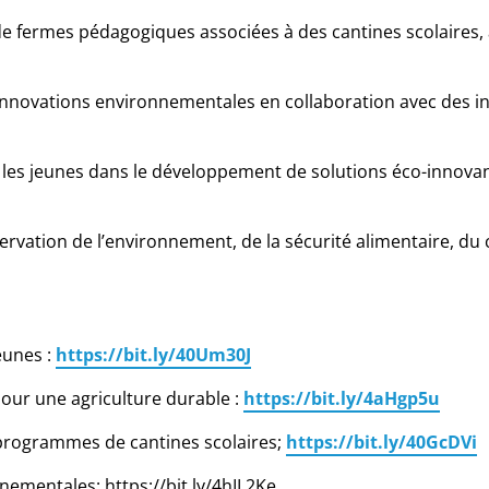
e fermes pédagogiques associées à des cantines scolaires, a
s innovations environnementales en collaboration avec des i
t les jeunes dans le développement de solutions éco-innovan
préservation de l’environnement, de la sécurité alimentaire, 
eunes :
https://bit.ly/40Um30J
pour une agriculture durable :
https://bit.ly/4aHgp5u
programmes de cantines scolaires;
https://bit.ly/40GcDVi
nnementales: https://bit.ly/4hIL2Ke