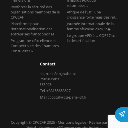
immersions
milliards FCFA de
retombées...
Renforcer la sécurité des
organisations membres de la
Afrique de l’Est : une
CPCCAF
croissance forte mais des réf...
Plateforme pour
Journée internationale de la
l’internationalisation des
femme africaine 2026 : c�...
entreprises francophones
Le groupe AFD à la COP17 sur
Programme « Excellence et
la désertification
Compétitivité des Chambres
Consulaires »
Contact
11, rue Léon Jouhaux
75010 Paris
France
Tel :+33155653527
Mail : cpccaf@cci-paris-idf.fr
Copyright © CPCCAF 2026 -
Mentions légales
-
Réalisé par Tokiz
Digital
-
Comment référencer son site internet