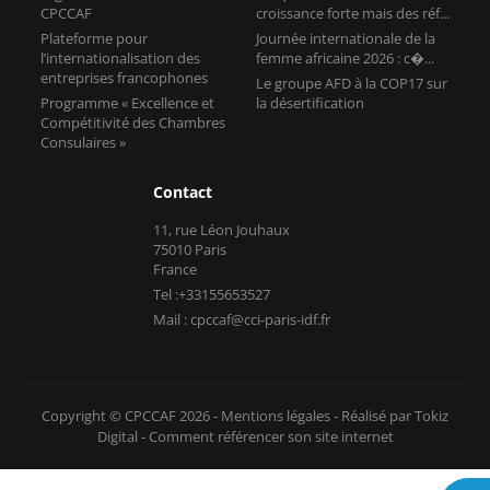
CPCCAF
croissance forte mais des réf...
Plateforme pour
Journée internationale de la
l’internationalisation des
femme africaine 2026 : c�...
entreprises francophones
Le groupe AFD à la COP17 sur
Programme « Excellence et
la désertification
Compétitivité des Chambres
Consulaires »
Contact
11, rue Léon Jouhaux
75010 Paris
France
Tel :+33155653527
Mail : cpccaf@cci-paris-idf.fr
Copyright © CPCCAF 2026 -
Mentions légales
-
Réalisé par Tokiz
Digital
-
Comment référencer son site internet