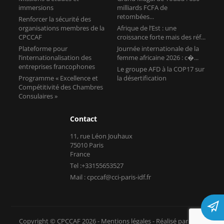
immersions
milliards FCFA de
retombées...
Renforcer la sécurité des
organisations membres de la
Afrique de l’Est : une
CPCCAF
croissance forte mais des réf...
Plateforme pour
Journée internationale de la
l’internationalisation des
femme africaine 2026 : c�...
entreprises francophones
Le groupe AFD à la COP17 sur
Programme « Excellence et
la désertification
Compétitivité des Chambres
Consulaires »
Contact
11, rue Léon Jouhaux
75010 Paris
France
Tel :+33155653527
Mail : cpccaf@cci-paris-idf.fr
Copyright © CPCCAF 2026 -
Mentions légales
-
Réalisé par Tokiz