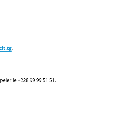
it.tg
.
eler le +228 99 99 51 51.