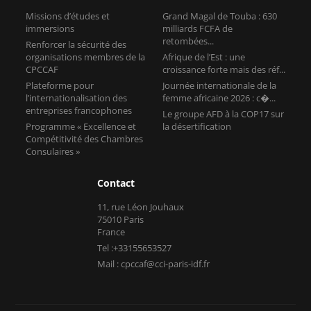
Missions d’études et
Grand Magal de Touba : 630
immersions
milliards FCFA de
retombées...
Renforcer la sécurité des
organisations membres de la
Afrique de l’Est : une
CPCCAF
croissance forte mais des réf...
Plateforme pour
Journée internationale de la
l’internationalisation des
femme africaine 2026 : c�...
entreprises francophones
Le groupe AFD à la COP17 sur
Programme « Excellence et
la désertification
Compétitivité des Chambres
Consulaires »
Contact
11, rue Léon Jouhaux
75010 Paris
France
Tel :+33155653527
Mail : cpccaf@cci-paris-idf.fr