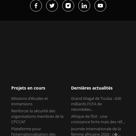
Projets en cours
Dernières actualités
Missions d’études et
Grand Magal de Touba : 630
immersions
milliards FCFA de
retombées...
Renforcer la sécurité des
organisations membres de la
Afrique de l’Est : une
CPCCAF
croissance forte mais des réf...
Plateforme pour
Journée internationale de la
l’internationalisation des
femme africaine 2026 : c�...
entreprises francophones
Le groupe AFD à la COP17 sur
Programme « Excellence et
la désertification
Compétitivité des Chambres
Consulaires »