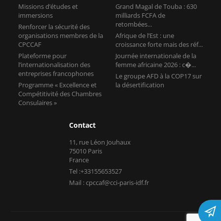
Missions d’études et
Grand Magal de Touba : 630
immersions
milliards FCFA de
retombées...
Renforcer la sécurité des
organisations membres de la
Afrique de l’Est : une
CPCCAF
croissance forte mais des réf...
Plateforme pour
Journée internationale de la
l’internationalisation des
femme africaine 2026 : c�...
entreprises francophones
Le groupe AFD à la COP17 sur
Programme « Excellence et
la désertification
Compétitivité des Chambres
Consulaires »
Contact
11, rue Léon Jouhaux
75010 Paris
France
Tel :+33155653527
Mail : cpccaf@cci-paris-idf.fr