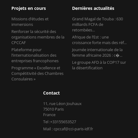
Projets en cours
Dernières actualités
Missions d’études et
Grand Magal de Touba : 630
immersions
milliards FCFA de
retombées...
Renforcer la sécurité des
organisations membres de la
Afrique de l’Est : une
CPCCAF
croissance forte mais des réf...
Plateforme pour
Journée internationale de la
l’internationalisation des
femme africaine 2026 : c�...
entreprises francophones
Le groupe AFD à la COP17 sur
Programme « Excellence et
la désertification
Compétitivité des Chambres
Consulaires »
Contact
11, rue Léon Jouhaux
75010 Paris
France
Tel :+33155653527
Mail : cpccaf@cci-paris-idf.fr