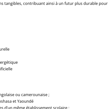
ns tangibles, contribuant ainsi à un futur plus durable pour l
urelle
nergétique
ficielle
ongolaise ou camerounaise ;
Kinshasa et Yaoundé
es d’un même établissement scolaire ;