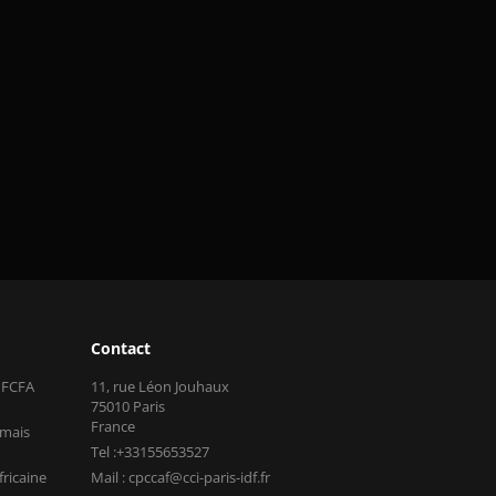
Contact
s FCFA
11, rue Léon Jouhaux
75010 Paris
France
 mais
Tel :+33155653527
fricaine
Mail : cpccaf@cci-paris-idf.fr