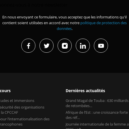
bonnez-vous à notre newsletter
En nous envoyant ce formulaire, vous acceptez que les informations qu'il
contient soient utilisées en accord avec notre
politique de protection des
données
.
 cours
Dernières actualités
études et immersions
Grand Magal de Touba : 630 milliard
de retombées...
 sécurité des organisations
 la CPCCAF
Afrique de l’Est : une croissance forte
des réf...
our l’internationalisation des
 francophones
Journée internationale de la femme a