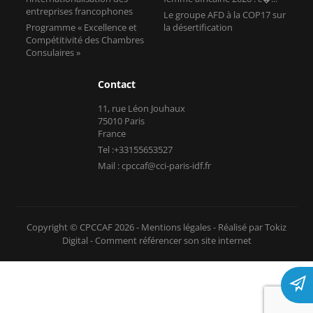
entreprises francophones
Le groupe AFD à la COP17 sur
Programme « Excellence et
la désertification
Compétitivité des Chambres
Consulaires »
Contact
11, rue Léon Jouhaux
75010 Paris
France
Tel :+33155653527
Mail : cpccaf@cci-paris-idf.fr
Copyright © CPCCAF 2026 -
Mentions légales
-
Réalisé par Tokiz
Digital
-
Comment référencer son site internet