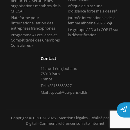
Renforcer la sécurité des
organisations membres de la
Afrique de l’Est : une
CPCCAF
croissance forte mais des réf...
Plateforme pour
Journée internationale de la
l’internationalisation des
femme africaine 2026 : c�...
entreprises francophones
Le groupe AFD à la COP17 sur
Programme « Excellence et
la désertification
Compétitivité des Chambres
Consulaires »
Contact
11, rue Léon Jouhaux
75010 Paris
France
Tel :+33155653527
Mail : cpccaf@cci-paris-idf.fr
Copyright © CPCCAF 2026 -
Mentions légales
-
Réalisé par Tokiz
Digital
-
Comment référencer son site internet