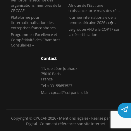
organisations membres de la
Afrique de l’Est : une
CPCCAF
croissance forte mais des réf...
Plateforme pour
Journée internationale de la
l’internationalisation des
femme africaine 2026 : c�...
entreprises francophones
Le groupe AFD à la COP17 sur
Programme « Excellence et
la désertification
Compétitivité des Chambres
Consulaires »
Contact
11, rue Léon Jouhaux
75010 Paris
France
Tel :+33155653527
Mail : cpccaf@cci-paris-idf.fr
Copyright © CPCCAF 2026 -
Mentions légales
-
Réalisé par Tokiz
Digital
-
Comment référencer son site internet