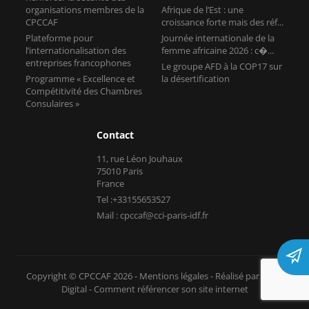
Programme « Excellence et
la désertification
Compétitivité des Chambres
Consulaires »
Contact
11, rue Léon Jouhaux
75010 Paris
France
Tel :+33155653527
Mail : cpccaf@cci-paris-idf.fr
Copyright © CPCCAF 2026 -
Mentions légales
-
Réalisé par Tokiz
Digital
-
Comment référencer son site internet