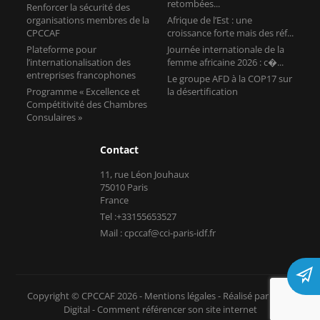
retombées...
Renforcer la sécurité des
organisations membres de la
Afrique de l’Est : une
CPCCAF
croissance forte mais des réf...
Plateforme pour
Journée internationale de la
l’internationalisation des
femme africaine 2026 : c�...
entreprises francophones
Le groupe AFD à la COP17 sur
Programme « Excellence et
la désertification
Compétitivité des Chambres
Consulaires »
Contact
11, rue Léon Jouhaux
75010 Paris
France
Tel :+33155653527
Mail : cpccaf@cci-paris-idf.fr
Copyright © CPCCAF 2026 -
Mentions légales
-
Réalisé par Tokiz
Digital
-
Comment référencer son site internet