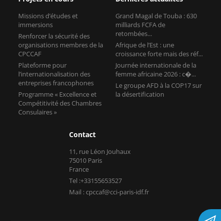
Missions d’études et
Grand Magal de Touba : 630
immersions
milliards FCFA de
retombées...
Renforcer la sécurité des
organisations membres de la
Afrique de l’Est : une
CPCCAF
croissance forte mais des réf...
Plateforme pour
Journée internationale de la
l’internationalisation des
femme africaine 2026 : c�...
entreprises francophones
Le groupe AFD à la COP17 sur
Programme « Excellence et
la désertification
Compétitivité des Chambres
Consulaires »
Contact
11, rue Léon Jouhaux
75010 Paris
France
Tel :+33155653527
Mail : cpccaf@cci-paris-idf.fr