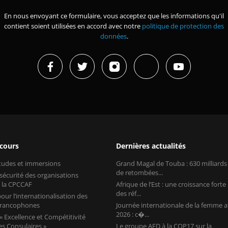
En nous envoyant ce formulaire, vous acceptez que les informations qu'il
contient soient utilisées en accord avec notre
politique de protection des
données
.
 cours
Dernières actualités
études et immersions
Grand Magal de Touba : 630 milliard
de retombées...
 sécurité des organisations
 la CPCCAF
Afrique de l’Est : une croissance forte
des réf...
our l’internationalisation des
 francophones
Journée internationale de la femme a
2026 : c�...
 Excellence et Compétitivité
s Consulaires »
Le groupe AFD à la COP17 sur la