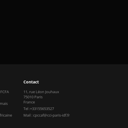
Contact
s FCFA
11, rue Léon Jouhaux
75010 Paris
France
 mais
Tel :+33155653527
fricaine
Mail : cpccaf@cci-paris-idf.fr