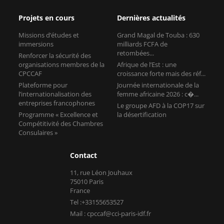
Projets en cours
Dernières actualités
Missions d’études et
Grand Magal de Touba : 630
immersions
milliards FCFA de
retombées...
Renforcer la sécurité des
organisations membres de la
Afrique de l’Est : une
CPCCAF
croissance forte mais des réf...
Plateforme pour
Journée internationale de la
l’internationalisation des
femme africaine 2026 : c�...
entreprises francophones
Le groupe AFD à la COP17 sur
Programme « Excellence et
la désertification
Compétitivité des Chambres
Consulaires »
Contact
11, rue Léon Jouhaux
75010 Paris
France
Tel :+33155653527
Mail : cpccaf@cci-paris-idf.fr